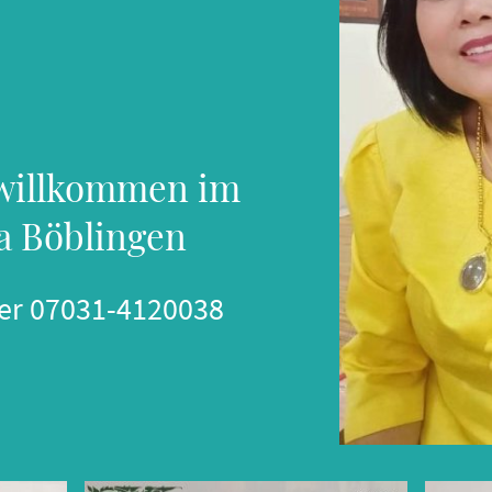
 willkommen im
a Böblingen
er 07031-4120038