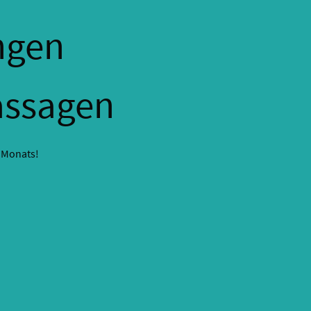
ngen
assagen
 Monats!